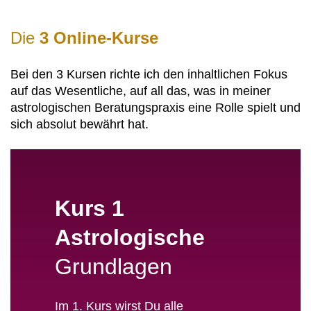
In diesem Mentoring geht es nicht darum, bloß
theoretisches Wissen abzurufen oder fertige
Die
Deutungen auswendig zu lernen. Vielmehr schulst
3 Online-Kurse
Du Dein astrologisches Denken und lernst, die
vielen Einzelteile eines Horoskops zu einem
Bei den 3 Kursen richte ich den inhaltlichen Fokus
Ganzen zu verweben. Indem Du die Energien im
auf das Wesentliche, auf all das, was in meiner
Horoskop tief fühlst und dessen Essenz spürst,
astrologischen Beratungspraxis eine Rolle spielt und
stärkst Du das Vertrauen in Deine eigene
sich absolut bewährt hat.
Wahrnehmung und findest Deinen ganz
persönlichen Zugang zur Astrologie.
Kurs 1
Astrologische
Grundlagen
Im 1. Kurs wirst Du alle