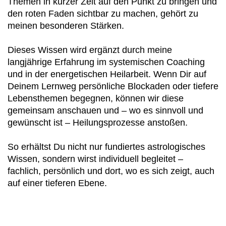
Themen in kurzer Zeit auf den Punkt zu bringen und
Transformation
den roten Faden sichtbar zu machen, gehört zu
Während Du Horoskope deuten lernst, wirst Du
meinen besonderen Stärken.
auch Deinem eigenen Horoskop immer tiefer
begegnen. Du erkennst Deine Prägungen,
Dieses Wissen wird ergänzt durch meine
Potenziale und Lebensthemen und entwickelst ein
langjährige Erfahrung im systemischen Coaching
tieferes Verständnis für Dich selbst.
und in der energetischen Heilarbeit. Wenn Dir auf
Deinem Lernweg persönliche Blockaden oder tiefere
Dadurch wird Astrologie zu einem wertvollen
Lebensthemen begegnen, können wir diese
Werkzeug für Deine eigene Entwicklung –
gemeinsam anschauen und – wo es sinnvoll und
unabhängig davon, ob Du später Menschen
gewünscht ist – Heilungsprozesse anstoßen.
beraten möchtest oder das Wissen zunächst für
Dich selbst nutzen willst.
So erhältst Du nicht nur fundiertes astrologisches
Wissen, sondern wirst individuell begleitet –
Lernen in Deinem eigenen Tempo
fachlich, persönlich und dort, wo es sich zeigt, auch
Dein Lernpensum gestaltest Du nach Deinen
auf einer tieferen Ebene.
Bedürfnissen. Die Kurse sind unlimitiert rund um
die Uhr über den Mitgliederbereich meiner
Homepage verfügbar.