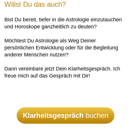
Willst Du das auch?
Mit den Kursen kannst Du jederzeit starten. Die
Dauer hängt davon ab, wie regelmäßig und
Bist Du bereit, tiefer in die Astrologie einzutauchen
intensiv Du lernst. Bei einer schnellen
und Horoskope ganzheitlich zu deuten?
Auffassungsgabe und hohen Lernbereitschaft
darfst Du von etwa 6 Monaten für den Durchlauf
Möchtest Du Astrologie als Weg Deiner
der 3 Online-Kurse ausgehen.
persönlichen Entwicklung oder für die Begleitung
anderer Menschen nutzen?
ganzheitliches Lernen
Mit Hilfe meiner Meditationen und Heilreisen wirst
Dann vereinbare jetzt Dein Klarheitsgespräch. Ich
Du in die Energien Deines Horoskops eintauchen,
freue mich auf das Gespräch mit Dir!
Dich und Deine Facetten tiefer fühlen. Sie
unterstützen Dich dabei, das Gelernte nicht nur zu
verstehen, sondern auch zu erleben und
nachhaltig zu integrieren. Ich lade Dich auch
immer wieder ein, das Gelernte und Erfühlte
kreativ umzusetzen.
Klarheitsgespräch
buchen
Entwicklung Deiner astrologischen Stimme