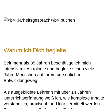
Du bekommst ein flexibles Call-Budget und
entscheidest vor jeder Session (je 60 Minuten)
selbst, was Du gerade brauchst:
Unterricht:
Wenn Du theoretische Fragen klären und eine
bestimmte Technik vertiefen willst.
Beratungspraxis:
Warum ich Dich begleite
Wenn Du live das Deuten üben möchtest, um
Sicherheit und Vertrauen in Deine Fähigkeiten
Seit mehr als 35 Jahren beschäftige ich mich
zu gewinnen.
intensiv mit Astrologie und begleite schon viele
Jahre Menschen auf ihrem persönlichen
Coaching & Heilarbeit:
Entwicklungsweg.
Wenn Dich Selbstzweifel blockieren oder wir
eine persönliche Blockade lösen dürfen, die
Als ausgebildete Lehrerin mit über 14 Jahren
Dich am Lernen und Deuten hindert.
Unterrichtserfahrung weiß ich, wie komplexe Inhalte
verständlich, praxisnah und klar vermittelt werden.
Persönlichkeitsentwicklung und