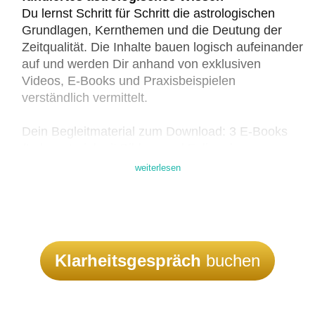
Du lernst Schritt für Schritt die astrologischen
Grundlagen, Kernthemen und die Deutung der
Zeitqualität. Die Inhalte bauen logisch aufeinander
auf und werden Dir anhand von exklusiven
Videos, E-Books und Praxisbeispielen
verständlich vermittelt.
Dein Begleitmaterial zum Download: 3 E-Books
(Lehrmaterial mit Bildern und Folien der
Videopräsentation) sowie 3 Übungsskripte
weiterlesen
(Fragen und Antwortfelder für Deinen Lernerfolg).
persönliche 1:1-Begleitung
In unseren gemeinsamen Online-Terminen kannst
Du Fragen stellen, Horoskope besprechen,
Klarheitsgespräch
buchen
Sicherheit gewinnen und Deinen ganz eigenen
Deutungsstil entwickeln.